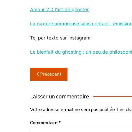
Amour 2.0 l’art de ghoster
La rupture amoureuse sans contact : émission 
Tej par texto sur Instagram
Le bienfait du ghosting : un peu de philosoph
Navigation
Précédent
de
l’article
Laisser un commentaire
Votre adresse e-mail ne sera pas publiée.
Les ch
Commentaire
*