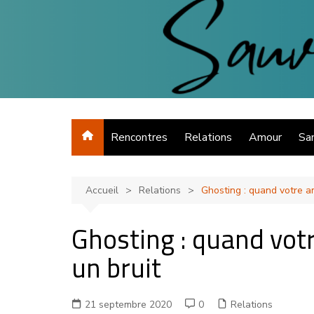
Aller
au
contenu
Séduction, rupture amoureuse, sexe et relations
Rencontres
Relations
Amour
Sa
Accueil
Relations
Ghosting : quand votre a
Ghosting : quand vot
un bruit
21 septembre 2020
0
Relations