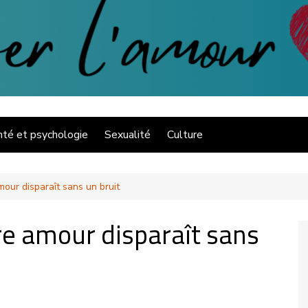
Sauver l'amour
nté et psychologie
Sexualité
Culture
mour disparaît sans un bruit
re amour disparaît sans