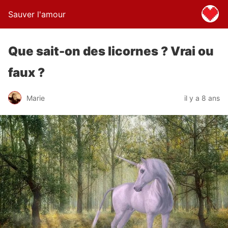
Sauver l'amour
Que sait-on des licornes ? Vrai ou
faux ?
Marie
il y a 8 ans